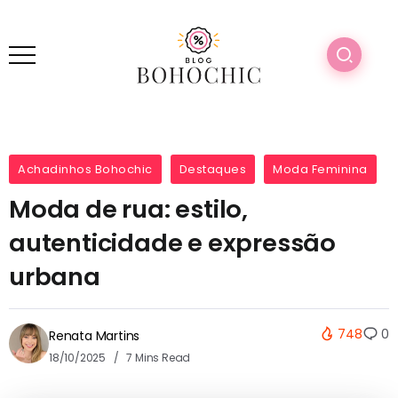
Achadinhos Bohochic
Destaques
Moda Feminina
Moda de rua: estilo,
autenticidade e expressão
urbana
748
0
Renata Martins
18/10/2025
7 Mins Read