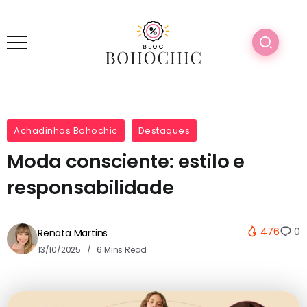
Achadinhos Bohochic
Destaques
Moda consciente: estilo e
responsabilidade
476
0
Renata Martins
13/10/2025
6 Mins Read