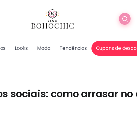
cas
Looks
Moda
Tendências
Cupons de desco
s sociais: como arrasar no 