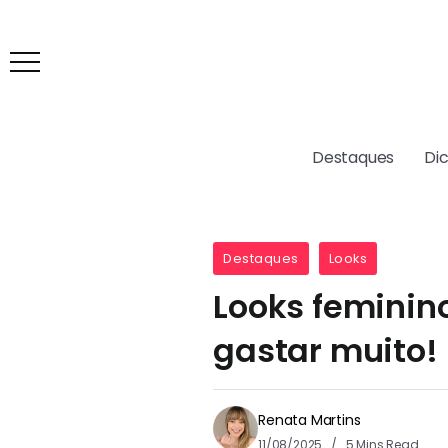
Destaques
Di
Destaques
Looks
Looks feminino
gastar muito!
Renata Martins
11/08/2025
5 Mins Read