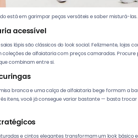
edo está em garimpar peças versáteis e saber misturá-las.
aria acessível
 saias lápis são clássicos do look social. Felizmente, lojas
m coleções de alfaiataria com preços camaradas. Procure
 que combinam entre si.
 curingas
isa branca e uma calça de alfaiataria bege formam a ba
rês itens, você já consegue variar bastante — basta trocar
tratégicos
ruturadas e cintos elegantes transformam um look básico e