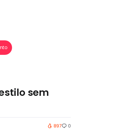
nto
estilo sem
897
0