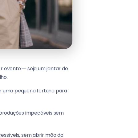
r evento — seja um jantar de
lho.
ar uma pequena fortuna para
r produções impecáveis sem
acessíveis, sem abrir mão do