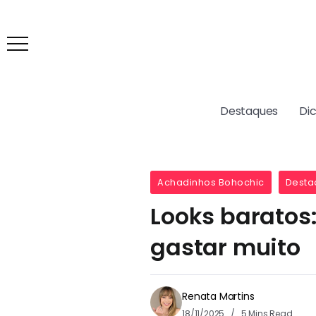
Destaques
Di
Achadinhos Bohochic
Desta
Looks baratos
gastar muito
Renata Martins
18/11/2025
5 Mins Read