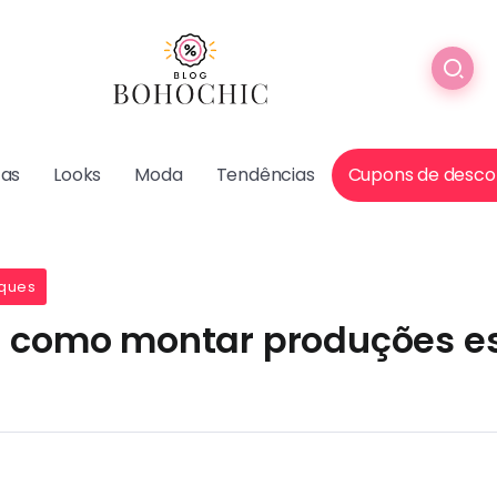
cas
Looks
Moda
Tendências
Cupons de desco
ques
: como montar produções e