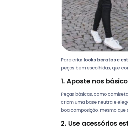
Para criar
looks baratos e est
peças bem escolhidas, que con
1. Aposte nos básic
Peças básicas, como camisetas 
criam uma base neutra e elega
boa composição, mesmo que si
2. Use acessórios es