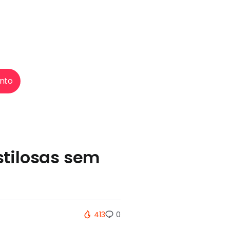
nto
stilosas sem
413
0