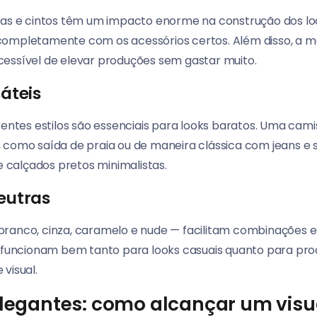
enas e cintos têm um impacto enorme na construção dos l
completamente com os acessórios certos. Além disso, a ma
essível de elevar produções sem gastar muito.
sáteis
erentes estilos são essenciais para looks baratos. Uma ca
 como saída de praia ou de maneira clássica com jeans e
 e calçados pretos minimalistas.
neutras
branco, cinza, caramelo e nude — facilitam combinações e
s funcionam bem tanto para looks casuais quanto para pro
visual.
elegantes: como alcançar um visu