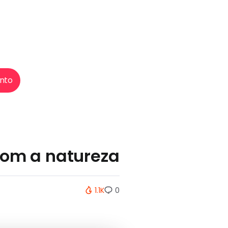
nto
com a natureza
1.1K
0