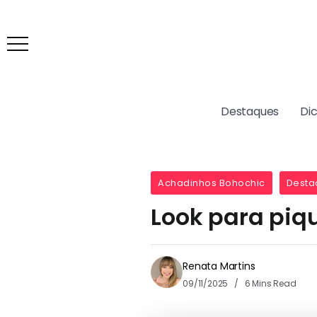
Destaques
Di
Achadinhos Bohochic
Desta
Look para piq
Renata Martins
09/11/2025
6 Mins Read