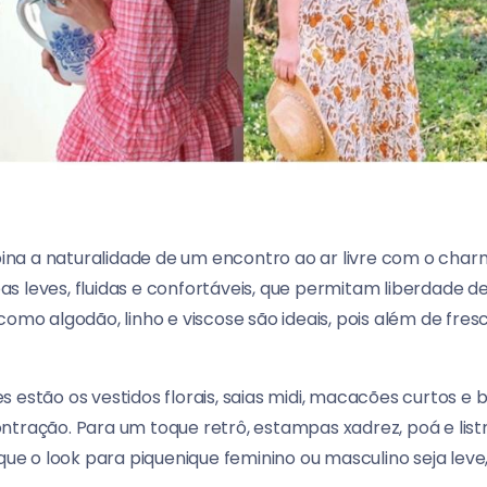
na a naturalidade de um encontro ao ar livre com o char
s leves, fluidas e confortáveis, que permitam liberdade
como algodão, linho e viscose são ideais, pois além de fr
 estão os vestidos florais, saias midi, macacões curtos e
ntração. Para um toque retrô, estampas xadrez, poá e list
 que o look para piquenique feminino ou masculino seja leve