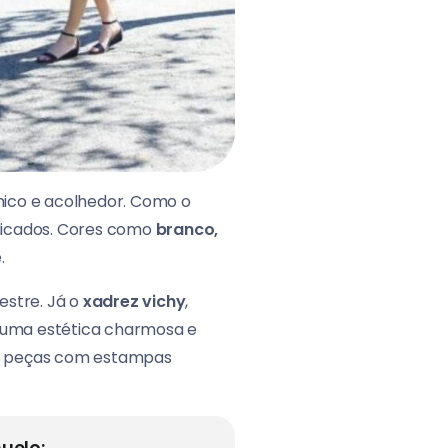
co e acolhedor. Como o
ndicados. Cores como
branco,
.
estre. Já o
xadrez vichy
,
o uma estética charmosa e
r peças com estampas
uelo: