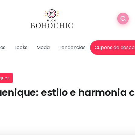
cas
Looks
Moda
Tendências
Cupons de desco
ques
uenique: estilo e harmonia 