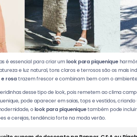
s é essencial para criar um
look para piquenique
harmôni
tureza e luz natural, tons claros e terrosos são os mais i
 e rosa
trazem frescor e combinam bem com o ambiente
eridinhas desse tipo de look, pois remetem ao clima camp
uenique, pode aparecer em saias, tops e vestidos, criand
modernidade, o
look para piquenique
também pode inclui
ões e cerejas, tendência forte na moda verão.
veite cupom de desconto na Renner, C&A ou Riach