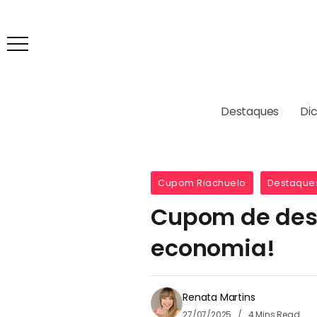
Destaques
Di
Cupom Riachuelo
Destaque
Cupom de desc
economia!
Renata Martins
27/07/2025
4 Mins Read