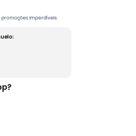
e promoções imperdíveis.
uelo:
pp?