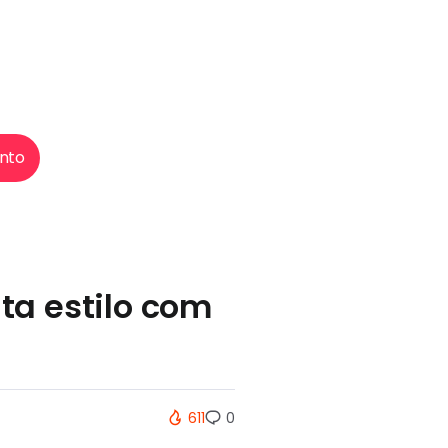
nto
ta estilo com
611
0