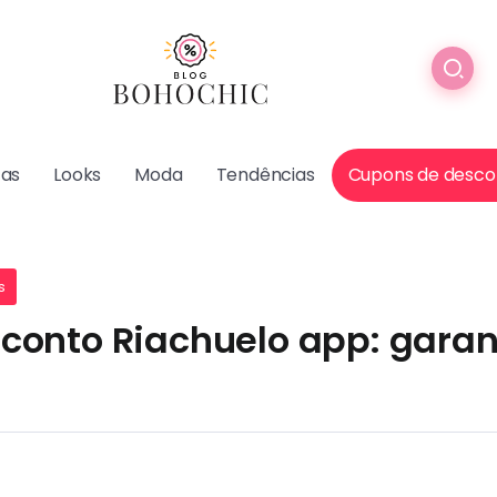
cas
Looks
Moda
Tendências
Cupons de desco
s
onto Riachuelo app: garan