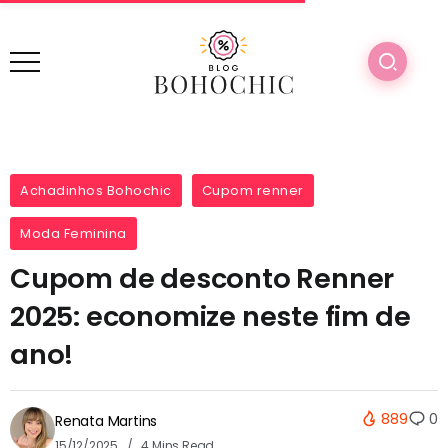
Achadinhos Bohochic
Cupom renner
Moda Feminina
Cupom de desconto Renner
2025: economize neste fim de
ano!
889
0
Renata Martins
15/12/2025
4 Mins Read