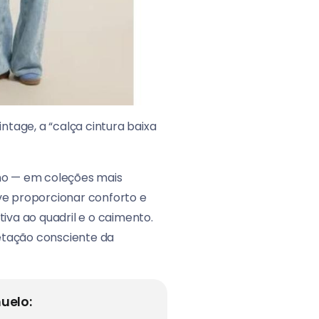
tage, a “calça cintura baixa
ano — em coleções mais
eve proporcionar conforto e
iva ao quadril e o caimento.
retação consciente da
uelo: