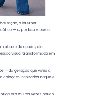
alização, a internet
aótico — e, por isso mesmo,
m abaixo do quadril, ela
gressão visual transformada em
te — da geração que viveu a
m coleções inspiradas naquele
 antiga era muitas vezes pouco