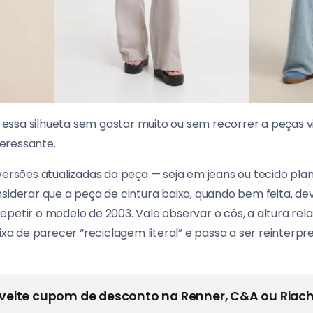
ssa silhueta sem gastar muito ou sem recorrer a peças vin
eressante.
 versões atualizadas da peça — seja em jeans ou tecido pl
nsiderar que a peça de cintura baixa, quando bem feita, d
petir o modelo de 2003. Vale observar o cós, a altura relat
eixa de parecer “reciclagem literal” e passa a ser reinterp
veite cupom de desconto na Renner, C&A ou Riach