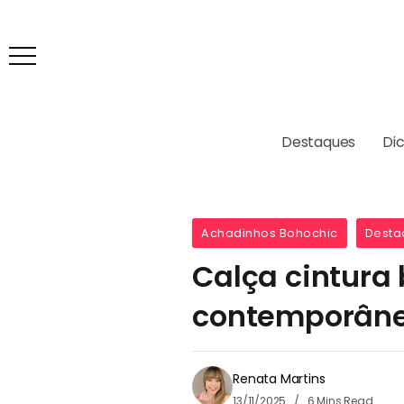
Destaques
Di
Achadinhos Bohochic
Desta
Calça cintura
contemporân
Renata Martins
13/11/2025
6 Mins Read