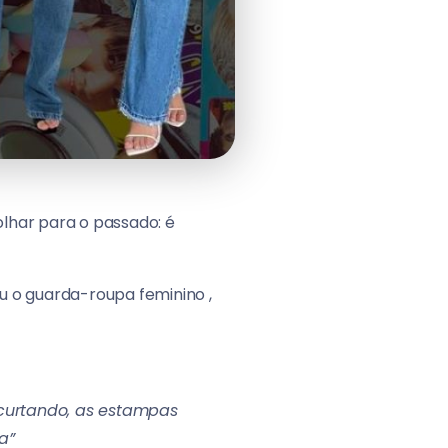
lhar para o passado: é
u o guarda-roupa feminino ,
ncurtando, as estampas
a”