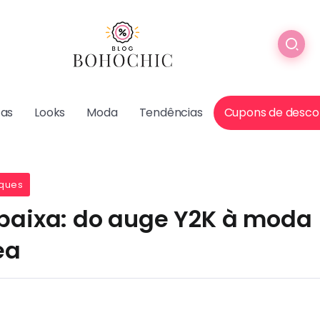
cas
Looks
Moda
Tendências
Cupons de desco
ques
 baixa: do auge Y2K à moda
ea