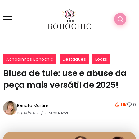
Achadinhos Bohochic
Destaques
Looks
Blusa de tule: use e abuse da
peça mais versátil de 2025!
1.1K
0
Renata Martins
18/08/2025
6 Mins Read