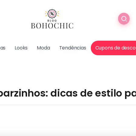
cas
Looks
Moda
Tendências
Cupons de desco
barzinhos: dicas de estilo p