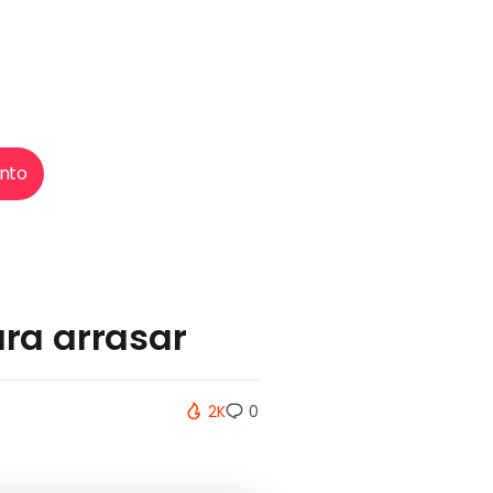
nto
ara arrasar
2K
0