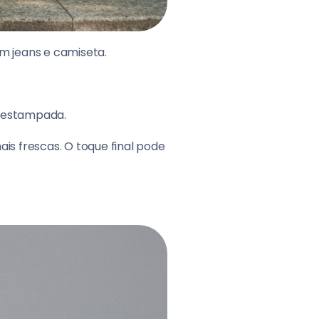
m jeans e camiseta.
u estampada.
is frescas. O toque final pode