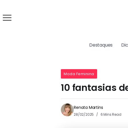
Destaques
Di
Moda Feminina
10 fantasias d
Renata Martins
28/02/2025
6 Mins Read