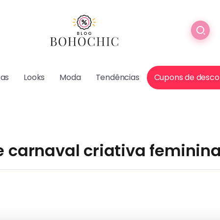
cas
Looks
Moda
Tendências
Cupons de desco
e carnaval criativa feminin